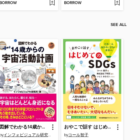
BORROW
BORROW
SEE ALL
図解でわかる14歳からの宇宙活動計画
おやこで話す はじめてのＳＤＧｓ
by
インフォビジュアル研究所
by
コール智子