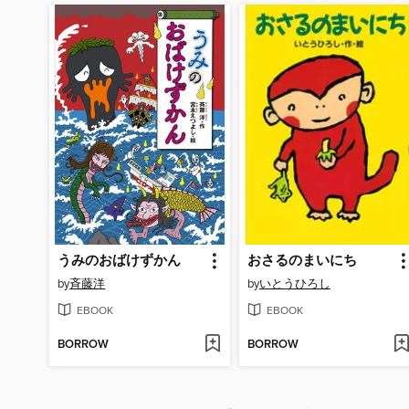
うみのおばけずかん
おさるのまいにち
by
斉藤洋
by
いとうひろし
EBOOK
EBOOK
BORROW
BORROW