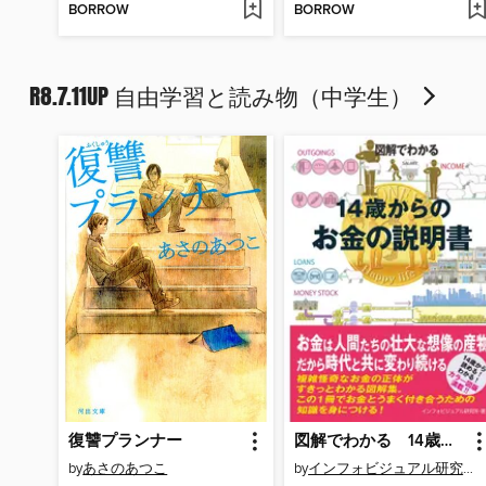
BORROW
BORROW
R8.7.11UP 自由学習と読み物（中学生）
復讐プランナー
図解でわかる 14歳からのお金の説明書
by
あさのあつこ
by
インフォビジュアル研究所