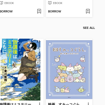
EBOOK
EBOOK
BORROW
BORROW
SEE ALL
放課後はミステリーとともに
映画 すみっコぐらし 青い月夜のまほうのコ