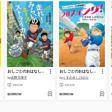
おしごとのおはなし サッカー選手 走れ! みらいのエースストライカー
おしごとのおはなし プロ野球選手 フルスイング!
by
吉野万理子
by
くすのきしげのり
EBOOK
EBOOK
BORROW
BORROW