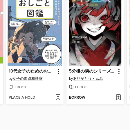
10代女子のためのおしごと図鑑 これからの時代を生きる進路の見つけ方
5分後の隣のシリーズ レイワ怪談 上弦の章
by
女子の進路相談室
by
ありがとう・ぁみ
EBOOK
EBOOK
PLACE A HOLD
BORROW