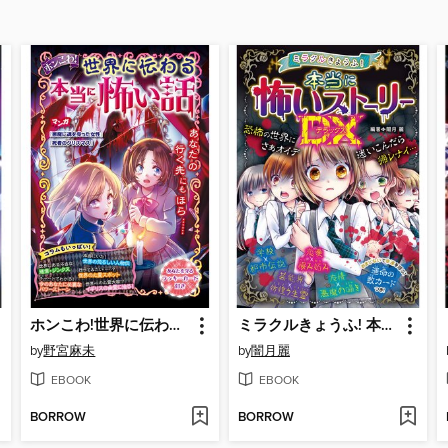
ホンこわ!世界に伝わる本当に怖い話
ミラクルきょうふ! 本当に怖いストーリーDX
by
野宮麻未
by
闇月麗
EBOOK
EBOOK
BORROW
BORROW