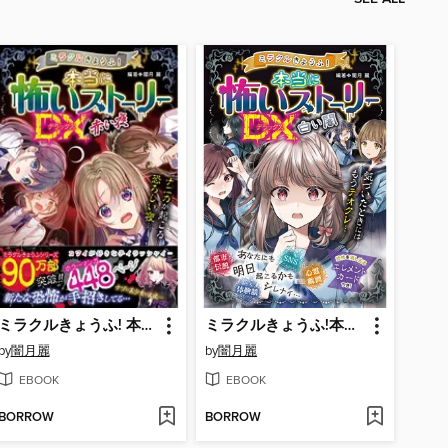
ミラクルきょうふ! 本当に怖いストーリーDX 赤い夜
ミラクルきょうふ!本当に怖いストーリーDX 白い闇
by
闇月麗
by
闇月麗
EBOOK
EBOOK
BORROW
BORROW