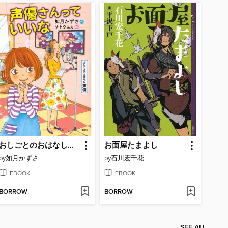
おしごとのおはなし 声優 声優さんっていいな
お面屋たまよし
by
如月かずさ
by
石川宏千花
EBOOK
EBOOK
BORROW
BORROW
SEE ALL