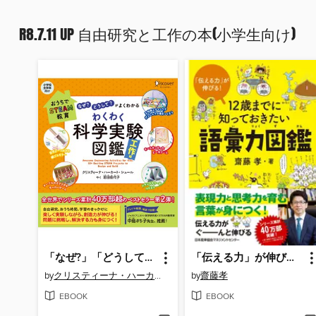
R8.7.11 UP 自由研究と工作の本(小学生向け)
「なぜ?」「どうして?」がよくわかる わくわく科学実験図鑑 工作編 (小学校全学年向け) 【自由研究シート付き】
「伝える力」が伸びる! 12歳までに知っておきたい語彙力図鑑
by
クリスティーナ・ハーカート・シュール
by
齋藤孝
EBOOK
EBOOK