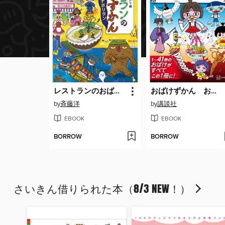
レストランのおばけずかん むげんナポリタン
おばけずかん おばけ大百科
by
斉藤洋
by
講談社
EBOOK
EBOOK
BORROW
BORROW
さいきん借りられた本（8/3 NEW！）