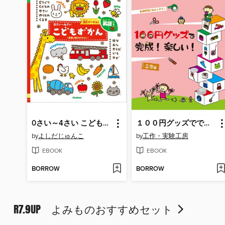
0さい～4さい こどもずかん英語つき 改訂バージョン ＜英語の読みがななし＞: どうぶつ くだもの やさい のりもの くるま はな むし からだ いろ かず
１００円グッズでできる工作＆実験ブック３ １００円グッズで完成!楽しい!工作編
by
よしだじゅんこ
by
工作・実験工房
EBOOK
EBOOK
BORROW
BORROW
R7.9UP よみものおすすめセット