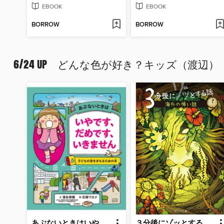
EBOOK
EBOOK
BORROW
BORROW
6/24 UP どんな色が好き？キッズ（渡辺）
あぶないときはいやです、だめです、いきません子どもの身をまもるための本
３分後にゾッとする話６ 海外の怖い話