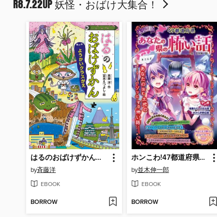
R8.7.22UP 妖怪・おばけ大集合！
はるのおばけずかん ようかいクラスがえ
ホンこわ!47都道府県あなたの県の怖い話
by
斉藤洋
by
並木伸一郎
EBOOK
EBOOK
BORROW
BORROW