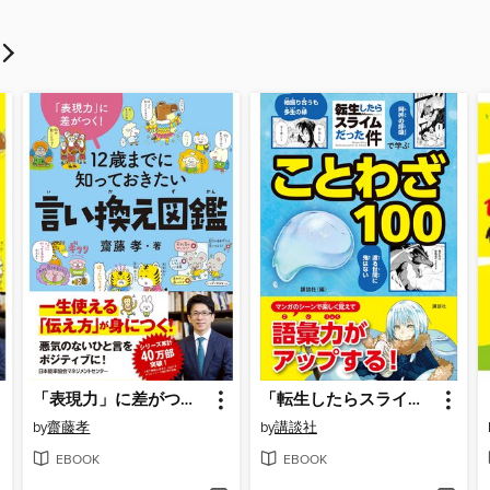
「表現力」に差がつく! １２歳までに知っておきたい言い換え図鑑
「転生したらスライムだった件」で学ぶことわざ１００
by
齋藤孝
by
講談社
EBOOK
EBOOK