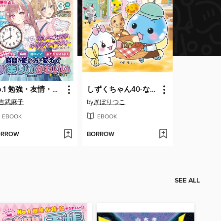
No.1 勉強・友情・恋がうまくいく! 時間＆手帳の使い方Lesson
しずくちゃん40-なぞのふわふわパン屋さん
吉武麻子
by
ぎぼりつこ
EBOOK
EBOOK
ORROW
BORROW
SEE ALL