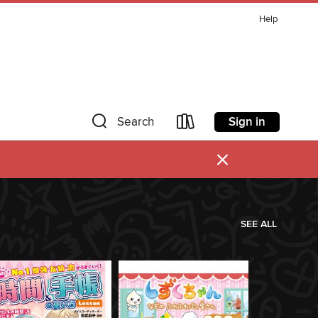
Help
Sign in
Search
×
SEE ALL