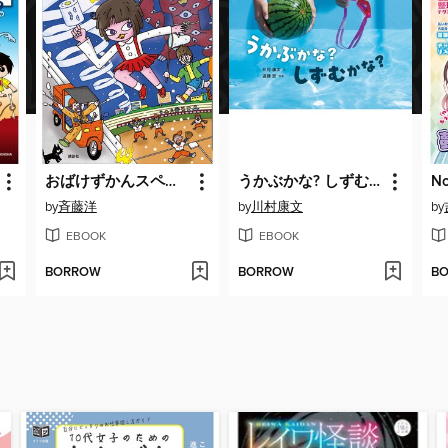
おばけずかんスペシャル おばけたんてい花子さん けっこんしきで つかまえろ
うかぶかな? しずむかな?
by
斉藤洋
by
川村康文
by
EBOOK
EBOOK
BORROW
BORROW
B