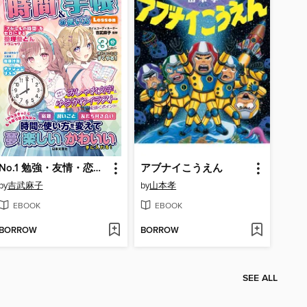
No.1 勉強・友情・恋がうまくいく! 時間＆手帳の使い方Lesson
アブナイこうえん
by
吉武麻子
by
山本孝
EBOOK
EBOOK
BORROW
BORROW
SEE ALL